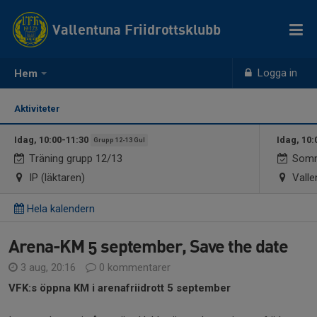
Vallentuna Friidrottsklubb
Logga in
Hem
Aktiviteter
Idag, 10:00-11:30
Idag, 10:
Grupp 12-13 Gul
Träning grupp 12/13
Somm
IP (läktaren)
Valle
Hela kalendern
Arena-KM 5 september, Save the date
3 aug, 20:16
0 kommentarer
VFK:s öppna KM i arenafriidrott 5 september