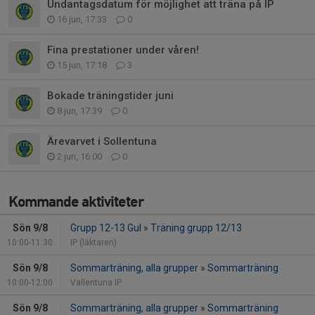
Undantagsdatum för möjlighet att träna på IP
16 jun, 17:33
0
Fina prestationer under våren!
15 jun, 17:18
3
Bokade träningstider juni
8 jun, 17:39
0
Ärevarvet i Sollentuna
2 jun, 16:00
0
Kommande aktiviteter
Sön 9/8
Grupp 12-13 Gul
»
Träning grupp 12/13
10:00-11:30
IP (läktaren)
Sön 9/8
Sommarträning, alla grupper
»
Sommarträning
10:00-12:00
Vallentuna IP
Sön 9/8
Sommarträning, alla grupper
»
Sommarträning