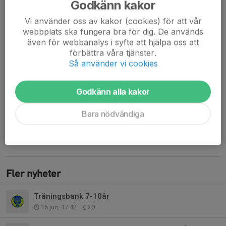
Godkänn kakor
Vi använder oss av kakor (cookies) för att vår
webbplats ska fungera bra för dig. De används
även för webbanalys i syfte att hjälpa oss att
förbättra våra tjänster.
Så använder vi cookies
Prispallen för män resp. kvinnor samt startfältet i Final B uppradade för start.
Godkänn alla kakor
En härlig juni-kväll på Vallentuna IPs friidrottsbana anordnades
Midsommarspelen för andra gången. Totalt startade 35
Bara nödvändiga
deltagare och det resulterade i tre spännande heat på den halvt
outhärdliga distansen 1500 meter....
Läs mer
Fler nyheter
Träningsbank 7-10år
16 jun, 17:42
0