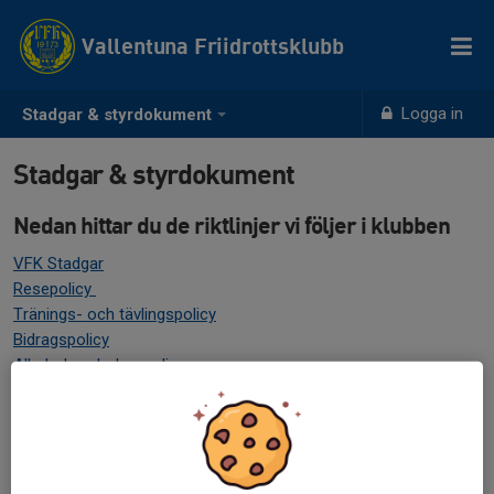
Vallentuna Friidrottsklubb
Logga in
Stadgar & styrdokument
Stadgar & styrdokument
Nedan hittar du de riktlinjer vi följer i klubben
VFK Stadgar
Resepolicy
Tränings- och tävlingspolicy
Bidragspolicy
Alkohol- och drogpolicy
Dopingpolicy
Handledning för vad vi publicerar på hemsidan och sociala
medier
RF:s riktlinjer för barn- och ungdomsidrott
GDPR/ integritetspolicy