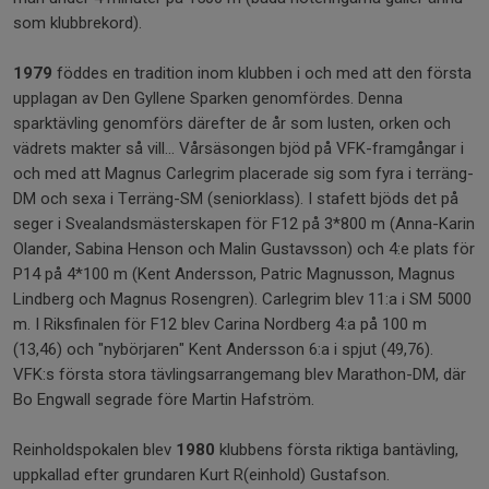
som klubbrekord).
1979
föddes en tradition inom klubben i och med att den första
upplagan av Den Gyllene Sparken genomfördes. Denna
sparktävling genomförs därefter de år som lusten, orken och
vädrets makter så vill... Vårsäsongen bjöd på VFK-framgångar i
och med att Magnus Carlegrim placerade sig som fyra i terräng-
DM och sexa i Terräng-SM (seniorklass). I stafett bjöds det på
seger i Svealandsmästerskapen för F12 på 3*800 m (Anna-Karin
Olander, Sabina Henson och Malin Gustavsson) och 4:e plats för
P14 på 4*100 m (Kent Andersson, Patric Magnusson, Magnus
Lindberg och Magnus Rosengren). Carlegrim blev 11:a i SM 5000
m. I Riksfinalen för F12 blev Carina Nordberg 4:a på 100 m
(13,46) och "nybörjaren" Kent Andersson 6:a i spjut (49,76).
VFK:s första stora tävlingsarrangemang blev Marathon-DM, där
Bo Engwall segrade före Martin Hafström.
Reinholdspokalen blev
1980
klubbens första riktiga bantävling,
uppkallad efter grundaren Kurt R(einhold) Gustafson.