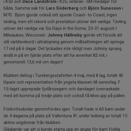
i K50 och
Dace Landström
i K35, veteran- SM medaljer för
båda. Samma sak för
Lars Söderberg
och
Björn Sunesson
i
M70. Björn gjorde också sitt sjunde Coast- to Coast, ingen
tävling, men ett rekord och prestation utöver det vanliga. Tävling
utöver det vanliga var Six Days in the Dome, 23-31 augusti I
Milwaukee, Wisconsin.
Johnny Hällneby
gjorde ett försök att
slå världsrekord i ultralöpning genom målsättningen att springa
17 mil på 6 dagar. Det lyckades inte riktigt men Johnny sprang
ändå in på en fjärde plats efter att ha avverkat 82 mil, i
genomsnitt 13,6 mil om dagen!
Klubben deltog i Turebergsstafetten 4 maj, med 8 lag, totalt 40
löpare och representation från yngsta klassen till seniorlag. F
15-laget upprepade fjolårssegern och damlaget överraskade
med att komma på tredje plats och också få kliva upp på pallen.
Friidrottsskolan genomfördes igen. Totalt hade vi 60 barn under
de 4 dagarna på plats på Vallentuna IP, under ledning av totalt 15
aktiva ungdomar från klubben.
Glädjande var att vi kunde starta upp en grupp för barn födda