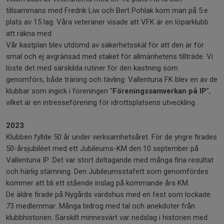
tillsammans med Fredrik Liw och Bert Pohlak kom man på 5:e
plats av 15 lag. Våra veteraner visade att VFK är en löparklubb
att räkna med.
Vår kastplan blev utdömd av säkerhetsskäl för att den är för
smal och ej avgränsad med staket för allmänhetens tillträde. Vi
löste det med särskilda rutiner för den kastning som
genomförs, både träning och tävling. Vallentuna FK blev en av de
klubbar som ingick i föreningen "
Föreningssamverkan på IP
",
vilket är en intresseförening för idrottsplatsens utveckling.
2023
Klubben fyllde 50 år under verksamhetsåret. För de yngre firades
50-årsjubiléet med ett Jubileums-KM den 10 september på
Vallentuna IP. Det var stort deltagande med många fina resultat
och härlig stämning. Den Jubileumsstafett som genomfördes
kommer att bli ett stående inslag på kommande års KM.
De äldre firade på Nygårds värdshus med en fest som lockade
73 medlemmar. Många bidrog med tal och anekdoter från
klubbhistorien. Särskilt minnesvärt var nedslag i historien med