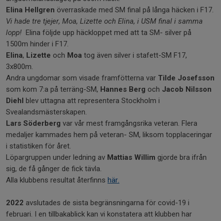
Elina Hellgren
överraskade med SM final på långa häcken i F17.
Vi hade tre tjejer, Moa, Lizette och Elina, i USM final i samma
lopp!
Elina följde upp häckloppet med att ta SM- silver på
1500m hinder i F17.
Elina
,
Lizette
och
Moa
tog även silver i stafett-SM F17,
3x800m.
Andra ungdomar som visade framfötterna var
Tilde Josefsson
som kom 7:a på terräng-SM,
Hannes Berg
och
Jacob Nilsson
Diehl
blev uttagna att representera Stockholm i
Svealandsmästerskapen.
Lars Söderberg
var vår mest framgångsrika veteran. Flera
medaljer kammades hem på veteran- SM, liksom topplaceringar
i statistiken för året.
Löpargruppen under ledning av
Mattias Willim
gjorde bra ifrån
sig, de få gånger de fick tävla.
Alla klubbens resultat återfinns
här.
2022
avslutades de sista begränsningarna för covid-19 i
februari. I en tillbakablick kan vi konstatera att klubben har