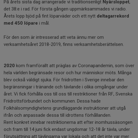
På årets sista dag arrangerade vi traditionsenligt
Nyårsloppet
,
det 38:e i rad. För första gången uppmärksammades vi radio.
Årets lopp bjöd på fint löparväder och ett nytt
deltagarrekord
med 450 löpare
i mål.
För den som är intresserad att veta ännu mer om
verksamhetsåret 2018-2019, finns verksamhetsberättelsen.
2020
kom framförallt att präglas av Coronapandemin, som över
hela världen begränsade resor och hur människor möts. Många
blev också väldigt sjuka. För friidrotten i Sverige innebar den
begränsningar i tränande och tävlande i olika omgångar under
året. Vi fick förhålla oss till oss till restriktioner från RF, Svenska
Friidrottsförbundet och kommunen. Dessa hade
Folkhälsomyndighetens grundläggande instruktioner att utgå
ifrån och anpassade dessa till idrottens förhållanden.
Rent konkret innebar restriktionerna att efter inomhussäsongen
och fram till 14 juni fick endast ungdomar 12-18 år tävla, under
förutsättning att tävlingarna var lokala och att det inte var mer