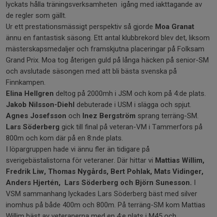
lyckats hålla träningsverksamheten igång med iakttagande av
de regler som gällt.
Ur ett prestationsmässigt perspektiv så gjorde
Moa Granat
ännu en fantastisk säsong. Ett antal klubbrekord blev det, liksom
mästerskapsmedaljer och framskjutna placeringar på Folksam
Grand Prix. Moa tog återigen guld på långa häcken på senior-SM
och avslutade säsongen med att bli bästa svenska på
Finnkampen.
Elina Hellgren
deltog på 2000mh i JSM och kom på 4:de plats.
Jakob Nilsson-Diehl
debuterade i USM i slägga och spjut.
Agnes Josefsson
och
Inez Bergström
sprang terräng-SM.
Lars Söderberg
gick till final på veteran-VM i Tammerfors på
800m och kom där på en 8:nde plats.
I löpargruppen hade vi ännu fler än tidigare på
sverigebästalistorna för veteraner. Där hittar vi
Mattias Willim,
Fredrik Liw, Thomas Nygårds, Bert Pohlak, Mats Vidinger,
Anders Hjertén, Lars Söderberg och Björn Sunesson.
I
VSM sammanhang lyckades Lars Söderberg bäst med silver
inomhus på både 400m och 800m. På terräng-SM kom Mattias
Willim bäst av veteranerna med en 4:e plats i M45 och