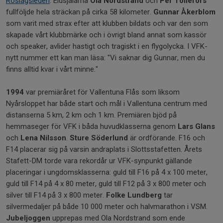
Roslagsleden
. Eldsjälarna
Ola Nordstrand
och
Per Tollefors
fullföljde hela sträckan på cirka 58 kilometer.
Gunnar Åkerblom
som varit med strax efter att klubben bildats och var den som
skapade vårt klubbmärke och i övrigt bland annat som kassör
och speaker, avlider hastigt och tragiskt i en flygolycka. I VFK-
nytt nummer ett kan man läsa: "Vi saknar dig Gunnar, men du
finns alltid kvar i vårt minne."
1994
var premiäråret för Vallentuna Flås som liksom
Nyårsloppet har både start och mål i Vallentuna centrum med
distanserna 5 km, 2 km och 1 km. Premiären bjöd på
hemmaseger för VFK i båda huvudklasserna genom
Lars Glans
och
Lena Nilsson
.
Sture Söderlund
är ordförande. F16 och
F14 placerar sig på varsin andraplats i Slottsstafetten. Årets
Stafett-DM torde vara rekordår ur VFK-synpunkt gällande
placeringar i ungdomsklasserna: guld till F16 på 4 x 100 meter,
guld till F14 på 4 x 80 meter, guld till F12 på 3 x 800 meter och
silver till F14 på 3 x 800 meter.
Folke Lundberg
tar
silvermedaljer på både 10 000 meter och halvmarathon i VSM.
Jubeljoggen
upprepas med Ola Nordstrand som ende