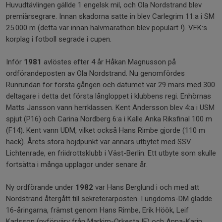
Huvudtävlingen gällde 1 engelsk mil, och Ola Nordstrand blev
premiärsegrare. Innan skadorna satte in blev Carlegrim 11:a i SM
25.000 m (detta var innan halvmarathon blev populärt !). VFK:s
korplag i fotboll segrade i cupen.
Inför
1981
avlöstes efter 4 år Håkan Magnusson på
ordförandeposten av Ola Nordstrand. Nu genomfördes
Runrundan för första gången och datumet var 29 mars med 300
deltagare i detta det första långloppet i klubbens regi. Enhörnas
Matts Jansson vann herrklassen. Kent Andersson blev 4:a i USM
spjut (P16) och Carina Nordberg 6:a i Kalle Anka Riksfinal 100 m
(F14). Kent vann UDM, vilket också Hans Rimbe gjorde (110 m
häck). Årets stora höjdpunkt var annars utbytet med SSV
Lichtenrade, en friidrottsklubb i Väst-Berlin. Ett utbyte som skulle
fortsätta i många upplagor under senare år.
Ny ordförande under
1982
var Hans Berglund i och med att
Nordstrand återgått till sekreterarposten. I ungdoms-DM gladde
16-åringarna, främst genom Hans Rimbe, Erik Höök, Leif
Karlsson (nyförvärv från Markim-Orkesta IF) och Anna-Karin