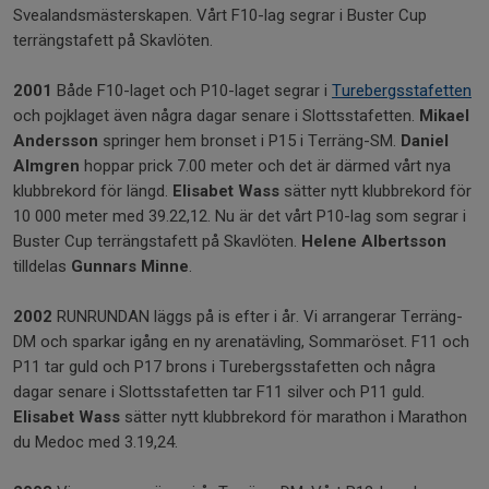
Svealandsmästerskapen. Vårt F10-lag segrar i Buster Cup
terrängstafett på Skavlöten.
2001
Både F10-laget och P10-laget segrar i
Turebergsstafetten
och pojklaget även några dagar senare i Slottsstafetten.
Mikael
Andersson
springer hem bronset i P15 i Terräng-SM.
Daniel
Almgren
hoppar prick 7.00 meter och det är därmed vårt nya
klubbrekord för längd.
Elisabet Wass
sätter nytt klubbrekord för
10 000 meter med 39.22,12. Nu är det vårt P10-lag som segrar i
Buster Cup terrängstafett på Skavlöten.
Helene Albertsson
tilldelas
Gunnars Minne
.
2002
RUNRUNDAN läggs på is efter i år. Vi arrangerar Terräng-
DM och sparkar igång en ny arenatävling, Sommaröset. F11 och
P11 tar guld och P17 brons i Turebergsstafetten och några
dagar senare i Slottsstafetten tar F11 silver och P11 guld.
Elisabet Wass
sätter nytt klubbrekord för marathon i Marathon
du Medoc med 3.19,24.