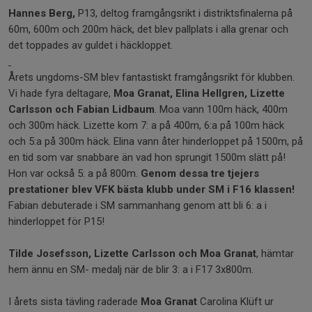
Hannes Berg,
P13, deltog framgångsrikt i distriktsfinalerna på
60m, 600m och 200m häck, det blev pallplats i alla grenar och
det toppades av guldet i häckloppet.
Årets ungdoms-SM blev fantastiskt framgångsrikt för klubben.
Vi hade fyra deltagare,
Moa Granat, Elina Hellgren, Lizette
Carlsson och Fabian Lidbaum
. Moa vann 100m häck, 400m
och 300m häck. Lizette kom 7: a på 400m, 6:a på 100m häck
och 5:a på 300m häck. Elina vann åter hinderloppet på 1500m, på
en tid som var snabbare än vad hon sprungit 1500m slätt på!
Hon var också 5: a på 800m.
Genom dessa tre tjejers
prestationer blev VFK bästa klubb under SM i F16 klassen!
Fabian debuterade i SM sammanhang genom att bli 6: a i
hinderloppet för P15!
Tilde Josefsson, Lizette Carlsson och Moa Granat
, hämtar
hem ännu en SM- medalj när de blir 3: a i F17 3x800m.
I årets sista tävling raderade
Moa Granat
Carolina Klüft ur