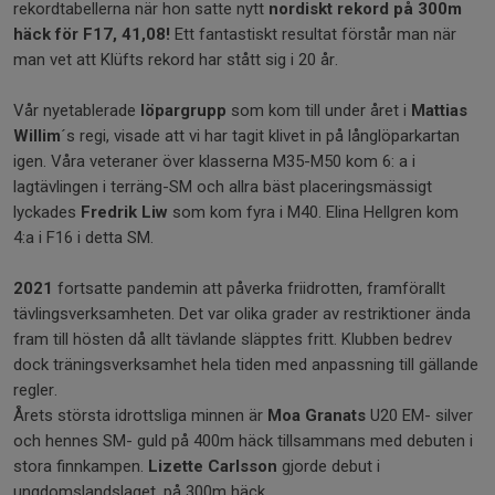
rekordtabellerna när hon satte nytt
nordiskt rekord på 300m
häck för F17, 41,08!
Ett fantastiskt resultat förstår man när
man vet att Klüfts rekord har stått sig i 20 år.
Vår nyetablerade
löpargrupp
som kom till under året i
Mattias
Willim
´s regi, visade att vi har tagit klivet in på långlöparkartan
igen. Våra veteraner över klasserna M35-M50 kom 6: a i
lagtävlingen i terräng-SM och allra bäst placeringsmässigt
lyckades
Fredrik Liw
som kom fyra i M40. Elina Hellgren kom
4:a i F16 i detta SM.
2021
fortsatte pandemin att påverka friidrotten, framförallt
tävlingsverksamheten. Det var olika grader av restriktioner ända
fram till hösten då allt tävlande släpptes fritt. Klubben bedrev
dock träningsverksamhet hela tiden med anpassning till gällande
regler.
Årets största idrottsliga minnen är
Moa Granats
U20 EM- silver
och hennes SM- guld på 400m häck tillsammans med debuten i
stora finnkampen.
Lizette Carlsson
gjorde debut i
ungdomslandslaget, på 300m häck.