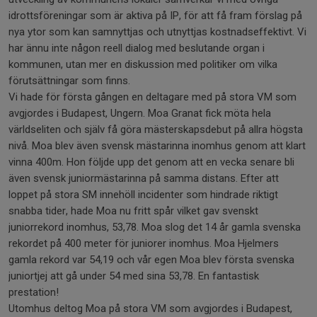
idrottsföreningar som är aktiva på IP, för att få fram förslag på
nya ytor som kan samnyttjas och utnyttjas kostnadseffektivt. Vi
har ännu inte någon reell dialog med beslutande organ i
kommunen, utan mer en diskussion med politiker om vilka
förutsättningar som finns.
Vi hade för första gången en deltagare med på stora VM som
avgjordes i Budapest, Ungern. Moa Granat fick möta hela
världseliten och själv få göra mästerskapsdebut på allra högsta
nivå. Moa blev även svensk mästarinna inomhus genom att klart
vinna 400m. Hon följde upp det genom att en vecka senare bli
även svensk juniormästarinna på samma distans. Efter att
loppet på stora SM innehöll incidenter som hindrade riktigt
snabba tider, hade Moa nu fritt spår vilket gav svenskt
juniorrekord inomhus, 53,78. Moa slog det 14 år gamla svenska
rekordet på 400 meter för juniorer inomhus. Moa Hjelmers
gamla rekord var 54,19 och vår egen Moa blev första svenska
juniortjej att gå under 54 med sina 53,78. En fantastisk
prestation!
Utomhus deltog Moa på stora VM som avgjordes i Budapest,