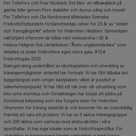
Per Tollefors och Peer Norbäck. Det blev en tillbakablick på
gamla tider genom Pers diabilder och duons sång och musik!
Per Tollefors och Ola Nordstrand tilldelades Svenska
Friidrottsförbundets förtjänstmedalj i silver för 25 år av “nitiskt
och framgångsrikt” arbete för friidrotten i klubben. Synnerligen
välförtjänt eftersom de båda varit verksamma i 50 år.
Helena Hellgren fick utmärkelsen “Årets ungdomsledare” som
delades ut under friidrottens egen stora gala, ATEA
Friidrottsgala 2023.
Dialogen kring underhållet av idrottsplatsen och utveckling av
träningsmöjligheter vintertid har fortsatt. Vi har fått tillbaka det
byggstängsel som omger kastplanen, vilket är positivt ur
säkerhetssynpunkt. Vi har fått ett tak över vår utrustning som
inte ryms inomhus och förvaltningen har börjat att jobba på
förbättrad belysning som ska fungera även för friidrotten.
Utrymmen för träning vintertid är och kommer för en överskådlig
framtid att vara ett problem. Vi har nu 9 aktiva träningsgrupper
och 200 aktiva som samsas med andra idrotter i våra
sporthallar. Vi har inga lokaler som är friidrottsspecifika. För
utveckling av kommunens lokaler samverkar vi med övriga