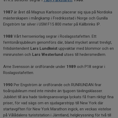
VFK:s seniorer segrar i
Täby Parkstafett
1986
.
1987
är året då Magnus Karlsson placerar sig sjua på Nordiska
mästerskapen i mångkamp i Fredriksstad i Norge och Gunilla
Engström tar silver i USM F15 800 meter på Källbrinks IP.
1988
Vårt herrseniorlag segrar i Roslagsstafetten. Ett
femtonårsjubileum genomförs där, bland mycket annat trevligt,
fritidsintendent
Lars Lundkvist
uppvaktar med blommor och en
minirunsten och
Lars Westerlund
utses till hedersmedlem.
Arne Svensson är ordförande under
1989
och P18 segrar i
Roslagsstafetten.
1990
Per Engström är ordförande och RUNRUNDAN firar
tioårsjubileum med inte mindre än tjugoen tävlingsklasser.
Jubiléet till ära hade tävlingsansvariga lyckats få fram riktigt fina
priser, för vad sägs om en sjudagarstripp till New York där
startavgiften för New York Marathon ingick, en veckas vistelse
på Vålådalens turiststation i Jämtland, helgkryssning för två till