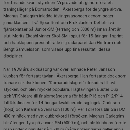
fortfarande kvar i styrelsen. Vi provade att genomföra ett
träningsläger på Domarudden i Åkersberga för de yngre aktiva.
Magnus Carlegrim inledde tävlingssäsongen genom seger i
juniorklassen i Två Sjöar Runt och Brukslunken. Det blir två
fjärdeplatser på Junior-SM (terräng och 5000 m) innan året är
slut. Moritz Ekdahl vinner Skol-SM i spjut för 15-åringar. I sprint
och häckloppen presenterade sig radarparet Jan Ekström och
Bengt Samuelsson, som visade upp fina resultat i dessa
discipliner.
När
1978
års skidsäsong var över lämnade Peter Jansson
klubben för fortsatt tävlan i Åkersberga. Han fortsatte dock som
tränare i skidsektionen. "Domaruddslägret" utökades till två
stycken, och blev mycket populära. I lagtävlingen Buster Cup
gick VFK vidare till finalomgångarna för både P16 och P12/P14.
Till Riksfinalen för 14-åringar kvalificerade sig Ingela Carlsson
(höjd) och Katarina Svensson (100 m). Per Tollefors blir 5:a i DM
400 m häck med nytt klubbrekord i försöken. Magnus Carlegrim
blir återigen fyra på Junior-SM (5000 m), och blir klubbens förste
man under 4 minuter på 1500 m (båda noteringarna gäller ännu