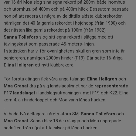
var 16 år! Moa slog sina egna rekord på 200m, både inomhus
och utomhus, på 400m och på 400m häck. Dessutom passade
hon på att radera ut några av de dittills äldsta klubbrekorden,
nämligen det 40 år gamla rekordet i höjdhopp (från 1980) och
det nästan lika gamla rekordet på 100m (från 1982).
Sanna Tollefors
slog sitt egna rekord i slägga med ett
tävlingskast som passerade 45-meters-linjen.
I statistiken har vi för ovanlighetens skull en gren som inte är
seniorgren, nämligen 2000m hinder (F19). Där satte 16-åriga
Elina Hellgren
ett nytt klubbrekord.
För första gången fick våra unga talanger
Elina Hellgren
och
Moa Granat
dra på sig landslagslinnet när de
representerade
F17 landslaget
i landslagsutmaningen, mot F19 och K22. Elina
kom 4: a i hinderloppet och Moa vann långa häcken.
Vi hade två deltagare i årets stora SM,
Sanna Tollefors
och
Moa Granat
. Sanna blev 18:de i slägga och Moa upprepade
bedriften från i fjol att ta silver på långa häcken.