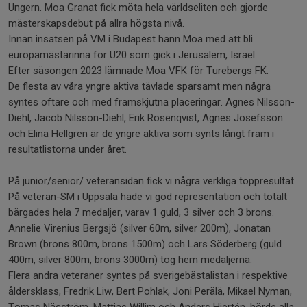
Ungern. Moa Granat fick möta hela världseliten och gjorde
mästerskapsdebut på allra högsta nivå.
Innan insatsen på VM i Budapest hann Moa med att bli
europamästarinna för U20 som gick i Jerusalem, Israel.
Efter säsongen 2023 lämnade Moa VFK för Turebergs FK.
De flesta av våra yngre aktiva tävlade sparsamt men några
syntes oftare och med framskjutna placeringar. Agnes Nilsson-
Diehl, Jacob Nilsson-Diehl, Erik Rosenqvist, Agnes Josefsson
och Elina Hellgren är de yngre aktiva som synts långt fram i
resultatlistorna under året.
På junior/senior/ veteransidan fick vi några verkliga toppresultat.
På veteran-SM i Uppsala hade vi god representation och totalt
bärgades hela 7 medaljer, varav 1 guld, 3 silver och 3 brons.
Annelie Virenius Bergsjö (silver 60m, silver 200m), Jonatan
Brown (brons 800m, brons 1500m) och Lars Söderberg (guld
400m, silver 800m, brons 3000m) tog hem medaljerna.
Flera andra veteraner syntes på sverigebästalistan i respektive
åldersklass, Fredrik Liw, Bert Pohlak, Joni Perälä, Mikael Nyman,