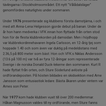
tävlingarna i Stockholmsområdet. Ett nytt "Vålådalsläger"
genomfördes naturligtvis under sommaren.
Under
1976
presenterade sig klubbens första damstjärna, i och
med att Anna-Lena Helgesson gjorde debut på banan. Under de
år hon hann medverka i VFK innan hon flyttade från orten stod
hon för de flesta klubbrekorden på damsidan. Men i höjdhopp
var klubbrekordinnehavaren Ingela Carlsson, en 12-årig tjej som
hoppade 1.40 och som även var duktig på medeldistans med
2.36,5 på 800 meter som bäst. Hon och VFK:s Niklas Andersson
(13.6 på 100 m) var två av fyra 12-åringar som representerade
Sverige i de norska Donald Duck-lekerne den sommaren. Kurt R
hade flyttat från orten, och Sture Söderlund avlöste på
ordförandeposten. På hösten bildades en skidsektion med Arne
Jansson som entusiastisk ledare. Bästa åkaren under vintern var
Arnes son Peter.
När
1977
kom hade klubben vuxit till över 200 medlemmar.
Håkan Magnusson valdes till ny ordförande, men Sture fanns