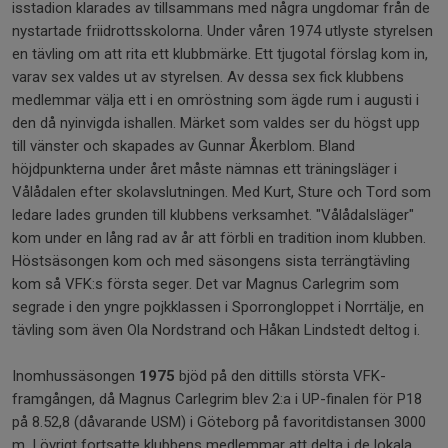
isstadion klarades av tillsammans med några ungdomar från de
nystartade friidrottsskolorna. Under våren 1974 utlyste styrelsen
en tävling om att rita ett klubbmärke. Ett tjugotal förslag kom in,
varav sex valdes ut av styrelsen. Av dessa sex fick klubbens
medlemmar välja ett i en omröstning som ägde rum i augusti i
den då nyinvigda ishallen. Märket som valdes ser du högst upp
till vänster och skapades av Gunnar Åkerblom. Bland
höjdpunkterna under året måste nämnas ett träningsläger i
Vålådalen efter skolavslutningen. Med Kurt, Sture och Tord som
ledare lades grunden till klubbens verksamhet. "Vålådalsläger"
kom under en lång rad av år att förbli en tradition inom klubben.
Höstsäsongen kom och med säsongens sista terrängtävling
kom så VFK:s första seger. Det var Magnus Carlegrim som
segrade i den yngre pojkklassen i Sporrongloppet i Norrtälje, en
tävling som även Ola Nordstrand och Håkan Lindstedt deltog i.
Inomhussäsongen
1975
bjöd på den dittills största VFK-
framgången, då Magnus Carlegrim blev 2:a i UP-finalen för P18
på 8.52,8 (dåvarande USM) i Göteborg på favoritdistansen 3000
m. I övrigt fortsatte klubbens medlemmar att delta i de lokala