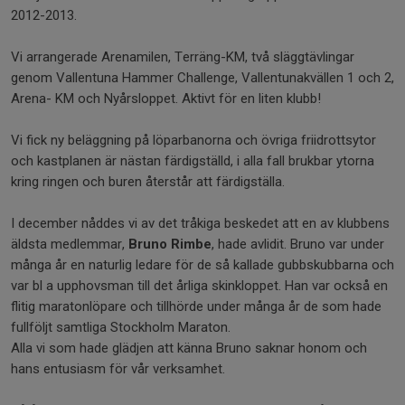
2012-2013.
Vi arrangerade Arenamilen, Terräng-KM, två släggtävlingar
genom Vallentuna Hammer Challenge, Vallentunakvällen 1 och 2,
Arena- KM och Nyårsloppet. Aktivt för en liten klubb!
Vi fick ny beläggning på löparbanorna och övriga friidrottsytor
och kastplanen är nästan färdigställd, i alla fall brukbar ytorna
kring ringen och buren återstår att färdigställa.
I december nåddes vi av det tråkiga beskedet att en av klubbens
äldsta medlemmar,
Bruno Rimbe
, hade avlidit. Bruno var under
många år en naturlig ledare för de så kallade gubbskubbarna och
var bl a upphovsman till det årliga skinkloppet. Han var också en
flitig maratonlöpare och tillhörde under många år de som hade
fullföljt samtliga Stockholm Maraton.
Alla vi som hade glädjen att känna Bruno saknar honom och
hans entusiasm för vår verksamhet.