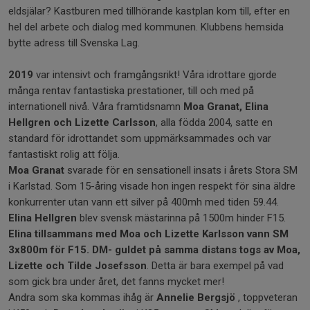
eldsjälar? Kastburen med tillhörande kastplan kom till, efter en
hel del arbete och dialog med kommunen. Klubbens hemsida
bytte adress till Svenska Lag.
2019
var intensivt och framgångsrikt! Våra idrottare gjorde
många rentav fantastiska prestationer, till och med på
internationell nivå. Våra framtidsnamn
Moa Granat, Elina
Hellgren och Lizette Carlsson
, alla födda 2004, satte en
standard för idrottandet som uppmärksammades och var
fantastiskt rolig att följa.
Moa Granat
svarade för en sensationell insats i årets Stora SM
i Karlstad. Som 15-åring visade hon ingen respekt för sina äldre
konkurrenter utan vann ett silver på 400mh med tiden 59.44.
Elina Hellgren
blev svensk mästarinna på 1500m hinder F15.
Elina tillsammans med Moa och Lizette Karlsson vann SM
3x800m för F15.
DM- guldet på samma distans togs av Moa,
Lizette och Tilde Josefsson
. Detta är bara exempel på vad
som gick bra under året, det fanns mycket mer!
Andra som ska kommas ihåg är
Annelie Bergsjö
, toppveteran