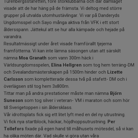
Turenbergsstafetten, före storklubbarna och där damlaget
visade att de har häng på de främsta. Vi deltog med större
grupper på utvalda utomhustävlingar. Vi var på Danderyds
Ungdomsspel och Sayo många aktiva från VFK i ett stort
åldersspann. Jättekul att se hur alla kämpade och hejade på
varandra.
Resultatmässigt under året visade framförallt tjejerna
framfötterna. Vi kan inte lämna säsongen utan att särskilt
nämna
Moa Granath
som vann 300m häck i
Världsungdomsspelen,
Elina Hellgren
som tog hem terräng-DM
och Svealandsmästerskapen på 1500m hinder och
Lizette
Carlsson
som kompletterade dessa två på stafett- DM och i
överlägsen stil tog hem 3x800m.
Tittar man på andra prestationer måste man nämna
Björn
Suneson
som tog silver i veteran- VM i maraton och som hör
till Sverigetoppen i sin åldersklass.
Vår idrottsplats fick sig ett litet lyft med en del ny utrustning.
Vi fick nya startblock, häckar, höjdhoppsutrustning.
Per
Tollefors
fixade på egen hand till målhusets mötesdel, så vi kan
ha olika möten där. Vad skulle vi göra utan våra