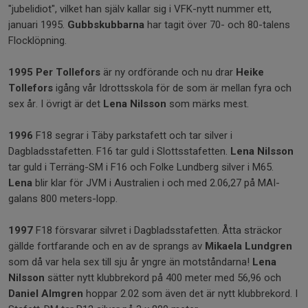
"jubelidiot", vilket han själv kallar sig i VFK-nytt nummer ett,
januari 1995.
Gubbskubbarna
har tagit över 70- och 80-talens
Flocklöpning.
1995
Per Tollefors
är ny ordförande och nu drar
Heike
Tollefors
igång vår Idrottsskola för de som är mellan fyra och
sex år. I övrigt är det
Lena Nilsson
som märks mest.
1996
F18 segrar i Täby parkstafett och tar silver i
Dagbladsstafetten. F16 tar guld i Slottsstafetten.
Lena Nilsson
tar guld i Terräng-SM i F16 och Folke Lundberg silver i M65.
Lena
blir klar för JVM i Australien i och med 2.06,27 på MAI-
galans 800 meters-lopp.
1997
F18 försvarar silvret i Dagbladsstafetten. Åtta sträckor
gällde fortfarande och en av de sprangs av
Mikaela Lundgren
som då var hela sex till sju år yngre än motståndarna!
Lena
Nilsson
sätter nytt klubbrekord på 400 meter med 56,96 och
Daniel Almgren
hoppar 2.02 som även det är nytt klubbrekord. I