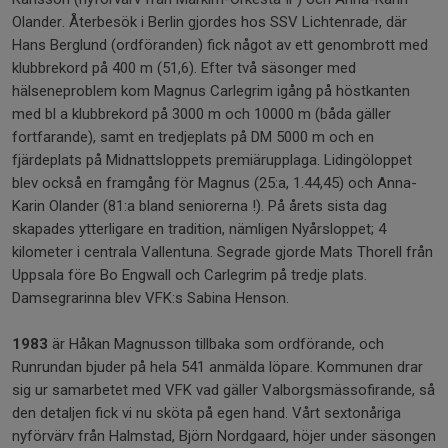
Olander. Återbesök i Berlin gjordes hos SSV Lichtenrade, där
Hans Berglund (ordföranden) fick något av ett genombrott med
klubbrekord på 400 m (51,6). Efter två säsonger med
hälseneproblem kom Magnus Carlegrim igång på höstkanten
med bl a klubbrekord på 3000 m och 10000 m (båda gäller
fortfarande), samt en tredjeplats på DM 5000 m och en
fjärdeplats på Midnattsloppets premiärupplaga. Lidingöloppet
blev också en framgång för Magnus (25:a, 1.44,45) och Anna-
Karin Olander (81:a bland seniorerna !). På årets sista dag
skapades ytterligare en tradition, nämligen Nyårsloppet; 4
kilometer i centrala Vallentuna. Segrade gjorde Mats Thorell från
Uppsala före Bo Engwall och Carlegrim på tredje plats.
Damsegrarinna blev VFK:s Sabina Henson.
1983
är Håkan Magnusson tillbaka som ordförande, och
Runrundan bjuder på hela 541 anmälda löpare. Kommunen drar
sig ur samarbetet med VFK vad gäller Valborgsmässofirande, så
den detaljen fick vi nu sköta på egen hand. Vårt sextonåriga
nyförvärv från Halmstad, Björn Nordgaard, höjer under säsongen