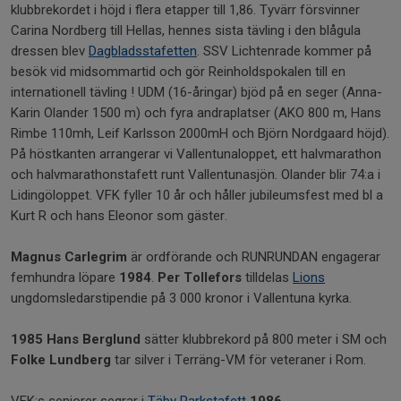
klubbrekordet i höjd i flera etapper till 1,86. Tyvärr försvinner
Carina Nordberg till Hellas, hennes sista tävling i den blågula
dressen blev
Dagbladsstafetten
. SSV Lichtenrade kommer på
besök vid midsommartid och gör Reinholdspokalen till en
internationell tävling ! UDM (16-åringar) bjöd på en seger (Anna-
Karin Olander 1500 m) och fyra andraplatser (AKO 800 m, Hans
Rimbe 110mh, Leif Karlsson 2000mH och Björn Nordgaard höjd).
På höstkanten arrangerar vi Vallentunaloppet, ett halvmarathon
och halvmarathonstafett runt Vallentunasjön. Olander blir 74:a i
Lidingöloppet. VFK fyller 10 år och håller jubileumsfest med bl a
Kurt R och hans Eleonor som gäster.
Magnus Carlegrim
är ordförande och RUNRUNDAN engagerar
femhundra löpare
1984
.
Per Tollefors
tilldelas
Lions
ungdomsledarstipendie på 3 000 kronor i Vallentuna kyrka.
1985
Hans Berglund
sätter klubbrekord på 800 meter i SM och
Folke Lundberg
tar silver i Terräng-VM för veteraner i Rom.