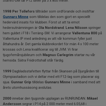
Stafett-DM tar P12 silver på 3 x 800 meter.
1998
Per Tollefors
tillträder som ordförande och instiftar
Gunnars Minne
som tilldelas den som gjort en speciellt
hedervärd insats för klubben. Först ut att ta emot
hedersutnämningen är
Ola Nordstrand
.
Lena Nilsson
springer
hem guldet i F18 i Terräng-SM. Vi arrangerar
Vallentuna 800
på
Vallentuna IP med anledning av att vår kommun fyller just
åttahundra år. Det gamla klubbrekordet för män 4 x 100 meter
krossas och Lena kvalificerar sig till JVM. Vi firar
tjugofemårsjubileum och
Magnus Carlegrim
startar nu vår
hemsida. Sätra Friidrottshall står färdig.
1999
Dagbladsstafetten flyttar från Skansen på Djurgården till
Olympiastadion och vi deltar med ett F12-lag som placerar sig
sjua.
Gunnar Grip
tilldelas
Gunnars Minne
i samband med att
årets utomhussäsong avslutas.
2000
innebar den tjugonde upplagan av RUNRUNDAN.
Mikael
Andersson
segrar i P14 på 2 000 meter med 6.05,68 i