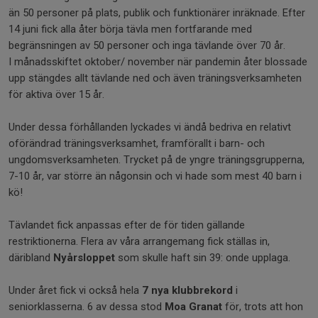
än 50 personer på plats, publik och funktionärer inräknade. Efter
14 juni fick alla åter börja tävla men fortfarande med
begränsningen av 50 personer och inga tävlande över 70 år.
I månadsskiftet oktober/ november när pandemin åter blossade
upp stängdes allt tävlande ned och även träningsverksamheten
för aktiva över 15 år.
Under dessa förhållanden lyckades vi ändå bedriva en relativt
oförändrad träningsverksamhet, framförallt i barn- och
ungdomsverksamheten. Trycket på de yngre träningsgrupperna,
7-10 år, var större än någonsin och vi hade som mest 40 barn i
kö!
Tävlandet fick anpassas efter de för tiden gällande
restriktionerna. Flera av våra arrangemang fick ställas in,
däribland
Nyårsloppet
som skulle haft sin 39: onde upplaga.
Under året fick vi också hela
7 nya klubbrekord
i
seniorklasserna. 6 av dessa stod
Moa Granat
för, trots att hon