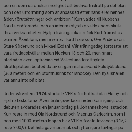
och en som så önskar möjlighet att bedriva friidrott på det plan
och i den utformning som är anpassad efter hans eller hennes
ålder, förutsättningar och ambition." Kurt valdes till klubbens
första ordförande, och en interimsstyrelse valdes som skulle
driva verksamheten. Hjälp i träningslokalen fick Kurt främst av
Gunnar Åkerblom, men även av Tord Ivarsson, Ove Andersson,
Sture Söderlund och Mikael Ekdahl. Vår träningsdag fortsatte att
vara fredagskvällar mellan klockan 18 och 20, men snart
startades även löpträning vid Vallentuna Idrottsplats.
Idrottsplatsen bestod då av en gammal oanvänd kolstybbsbana
(360 meter) och en utomhusrink för ishockey. Den nya ishallen
var ännu inte på plats.
Under vårvintern
1974
startade VFK:s friidrottsskola i Ekeby och
Hjälmstaskolorna. Även tävlingsverksamheten kom igång, och
debuten avklarades en januarilördag på Johanneshovs isstadion.
Kurt reste in med Ola Nordstrand och Magnus Carlegrim, som i
och med 1000-meters loppen blev VFK:s första tävlande (3.15,2
resp 3.00,9). Det hela gav mersmak och ytterligare tävlingar på