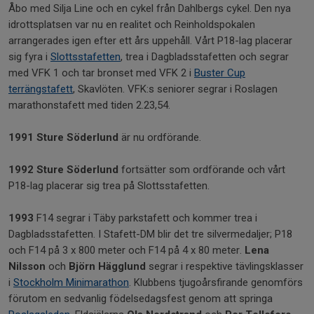
Åbo med Silja Line och en cykel från Dahlbergs cykel. Den nya
idrottsplatsen var nu en realitet och Reinholdspokalen
arrangerades igen efter ett års uppehåll. Vårt P18-lag placerar
sig fyra i
Slottsstafetten
, trea i Dagbladsstafetten och segrar
med VFK 1 och tar bronset med VFK 2 i
Buster Cup
terrängstafett
, Skavlöten. VFK:s seniorer segrar i Roslagen
marathonstafett med tiden 2.23,54.
1991
Sture Söderlund
är nu ordförande.
1992
Sture Söderlund
fortsätter som ordförande och vårt
P18-lag placerar sig trea på Slottsstafetten.
1993
F14 segrar i Täby parkstafett och kommer trea i
Dagbladsstafetten. I Stafett-DM blir det tre silvermedaljer; P18
och F14 på 3 x 800 meter och F14 på 4 x 80 meter.
Lena
Nilsson
och
Björn Hägglund
segrar i respektive tävlingsklasser
i
Stockholm Minimarathon
. Klubbens tjugoårsfirande genomförs
förutom en sedvanlig födelsedagsfest genom att springa