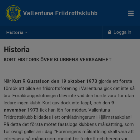
Vallentuna Friidrottsklubb
Logga in
Historia
Historia
KORT HISTORIK ÖVER KLUBBENS VERKSAMHET
När
Kurt R Gustafson den 19 oktober 1973
gjorde ett första
försök att bilda en friidrottsförening i Vallentuna gick det inte så
bra. Föräldrauppslutningen blev inte vad den borde vara för utan
ledare ingen klubb. Kurt gav dock inte tappt, och den
9
november 1973
fick han lön för mödan; Vallentuna
Friidrottsklubb bildades i ett omklädningsrum i Hjälmstaskolan!
På detta det första mötet fastslogs klubbens målsättning, som
för övrigt gäller än i dag: "Föreningens målsättning skall vara att
intressera så många som möjligt för friidrott och bereda var