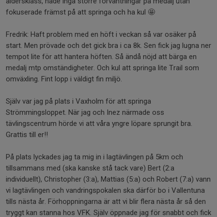
åldersklass, hade inga större förväntningar på medalj utan
fokuserade främst på att springa och ha kul 🤩
Fredrik: Haft problem med en höft i veckan så var osäker på
start. Men prövade och det gick bra i ca 8k. Sen fick jag lugna ner
tempot lite för att hantera höften. Så ändå nöjd att bärga en
medalj mtp omständigheter. Och kul att springa lite Trail som
omväxling. Fint lopp i väldigt fin miljö.
Själv var jag på plats i Vaxholm för att springa
Strömmingsloppet. När jag och Inez närmade oss
tävlingscentrum hörde vi att våra yngre löpare sprungit bra.
Grattis till er!!
På plats lyckades jag ta mig in i lagtävlingen på 5km och
tillsammans med (ska kanske stå tack vare) Bert (2:a
individuellt), Christopher (3:a), Mattias (5:a) och Robert (7:a) vann
vi lagtävlingen och vandringspokalen ska därför bo i Vallentuna
tills nästa år. Förhoppningarna är att vi blir flera nästa år så den
tryggt kan stanna hos VFK. Själv öppnade jag för snabbt och fick