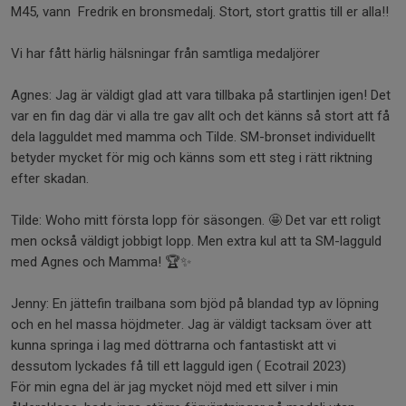
M45, vann Fredrik en bronsmedalj. Stort, stort grattis till er alla!!
Vi har fått härlig hälsningar från samtliga medaljörer
Agnes: Jag är väldigt glad att vara tillbaka på startlinjen igen! Det
var en fin dag där vi alla tre gav allt och det känns så stort att få
dela lagguldet med mamma och Tilde. SM-bronset individuellt
betyder mycket för mig och känns som ett steg i rätt riktning
efter skadan.
Tilde: Woho mitt första lopp för säsongen. 🤩 Det var ett roligt
men också väldigt jobbigt lopp. Men extra kul att ta SM-lagguld
med Agnes och Mamma! 🏆✨
Jenny: En jättefin trailbana som bjöd på blandad typ av löpning
och en hel massa höjdmeter. Jag är väldigt tacksam över att
kunna springa i lag med döttrarna och fantastiskt att vi
dessutom lyckades få till ett lagguld igen ( Ecotrail 2023)
För min egna del är jag mycket nöjd med ett silver i min