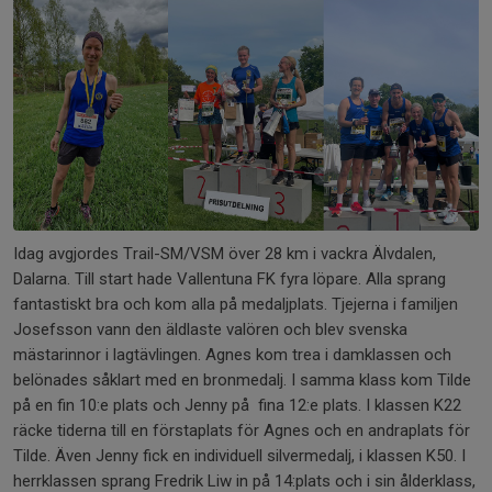
Idag avgjordes Trail-SM/VSM över 28 km i vackra Älvdalen,
Dalarna. Till start hade Vallentuna FK fyra löpare. Alla sprang
fantastiskt bra och kom alla på medaljplats. Tjejerna i familjen
Josefsson vann den äldlaste valören och blev svenska
mästarinnor i lagtävlingen. Agnes kom trea i damklassen och
belönades såklart med en bronmedalj. I samma klass kom Tilde
på en fin 10:e plats och Jenny på fina 12:e plats. I klassen K22
räcke tiderna till en förstaplats för Agnes och en andraplats för
Tilde. Även Jenny fick en individuell silvermedalj, i klassen K50. I
herrklassen sprang Fredrik Liw in på 14:plats och i sin ålderklass,