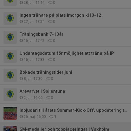
28 jun, 11:14
0
Ingen tränare på plats imorgon kl10-12
27 jun, 18:24
0
Träningsbank 7-10år
16 jun, 17:42
0
Undantagsdatum för möjlighet att träna på IP
16 jun, 17:33
0
Bokade träningstider juni
8 jun, 17:39
0
Ärevarvet i Sollentuna
2 jun, 16:00
0
Inbjudan till årets Sommar-Kick-Off, uppdatering tid mm
26 maj, 16:50
1
SM-medaljer och topplaceringar i Vaxholm