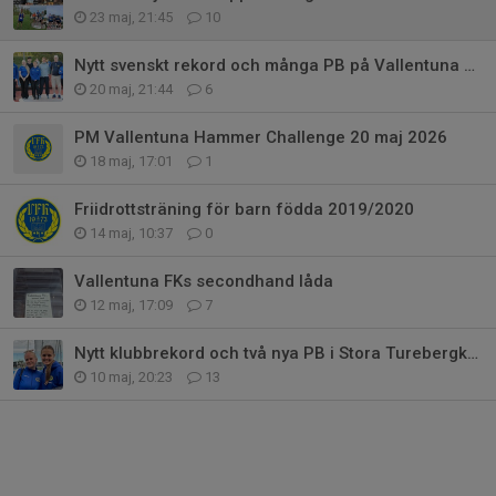
23 maj, 21:45
10
Nytt svenskt rekord och många PB på Vallentuna Hammer Challenge
20 maj, 21:44
6
PM Vallentuna Hammer Challenge 20 maj 2026
18 maj, 17:01
1
Friidrottsträning för barn födda 2019/2020
14 maj, 10:37
0
Vallentuna FKs secondhand låda
12 maj, 17:09
7
Nytt klubbrekord och två nya PB i Stora Turebergkastet
10 maj, 20:23
13