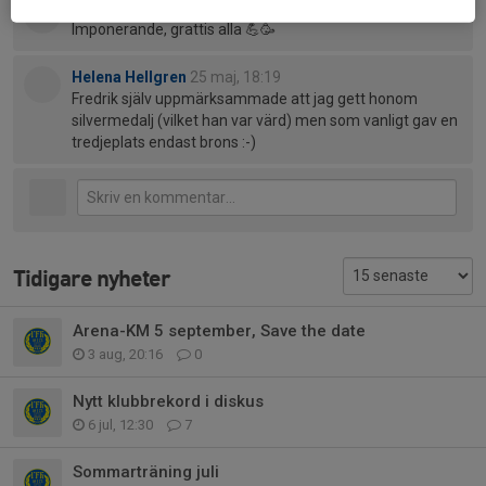
Bolling
24 maj, 22:01
Imponerande, grattis alla 💪🥳
Helena Hellgren
25 maj, 18:19
Fredrik själv uppmärksammade att jag gett honom
silvermedalj (vilket han var värd) men som vanligt gav en
tredjeplats endast brons :-)
Tidigare nyheter
Arena-KM 5 september, Save the date
3 aug, 20:16
0
Nytt klubbrekord i diskus
6 jul, 12:30
7
Sommarträning juli