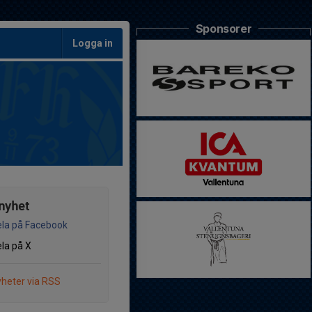
Sponsorer
Logga in
nyhet
la på Facebook
la på X
heter via RSS