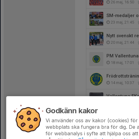
26 maj, 16:50
SM-medaljer o
23 maj, 21:45
Nytt svenskt 
20 maj, 21:44
PM Vallentuna
18 maj, 17:01
Friidrottsträn
14 maj, 10:37
Vallentuna FK
12 maj, 17:09
Godkänn kakor
Nytt klubbreko
Vi använder oss av kakor (cookies) för 
10 maj, 20:23
webbplats ska fungera bra för dig. De
för webbanalys i syfte att hjälpa oss att