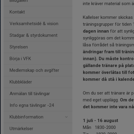
Bildgalleri
inte kräver material som är
Kontakt
Kallelser kommer skickas ut
Verksamhetsidé & vision
träningsgrupper för tiden 1
dagen innan
för att synli
Stadgar & styrdokument
synliggöras om det komme
låsa förrådet så träningsm
Styrelsen
ändringar fram till träni
Börja i VFK
innan). Du måste kontrol
gällande tränare på pla
Medlemskap och avgifter
kommer överlåtas till f
kommer då stå i kalender
Klubbkläder
Om du ser att tränare är 
Anmälan till tävlingar
med eget upplägg.
Om det 
Info egna tävlingar -24
det kommer inte vara nå
Klubbinformation
1 juli - 16 august
Mån 1830-2000
Utmärkelser