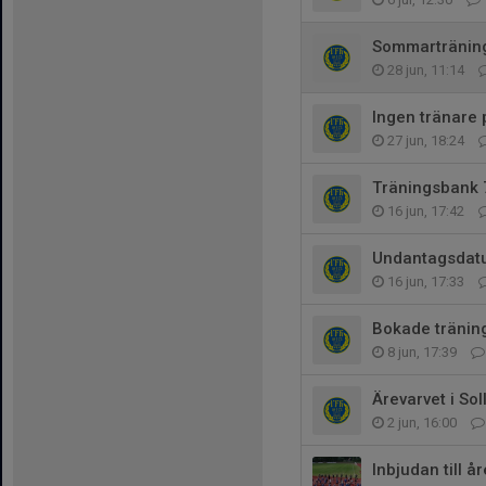
Sommarträning 
28 jun, 11:14
Ingen tränare 
27 jun, 18:24
Träningsbank 
16 jun, 17:42
Undantagsdatum
16 jun, 17:33
Bokade träning
8 jun, 17:39
Ärevarvet i So
2 jun, 16:00
Inbjudan till 