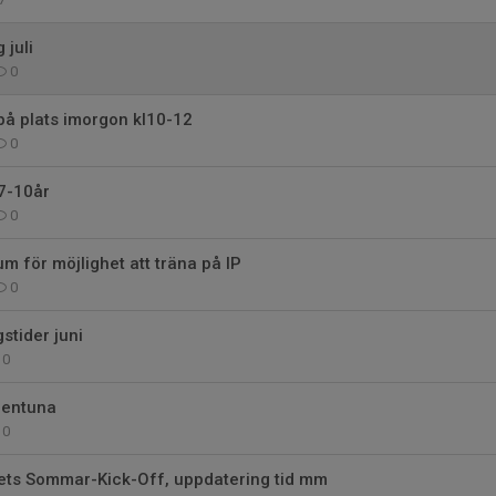
juli
0
på plats imorgon kl10-12
0
7-10år
0
 för möjlighet att träna på IP
0
stider juni
0
llentuna
0
årets Sommar-Kick-Off, uppdatering tid mm