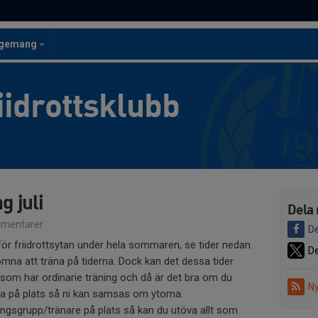
ngemang
iidrottsklubb
 juli
Dela 
mentarer
De
för friidrottsytan under hela sommaren, se tider nedan.
De
lkomna att träna på tiderna. Dock kan det dessa tider
som har ordinarie träning och då är det bra om du
Ny
na på plats så ni kan samsas om ytorna.
ingsgrupp/tränare på plats så kan du utöva allt som