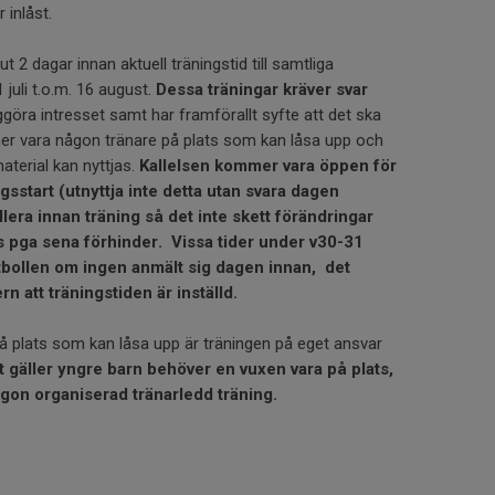
 inlåst.
 2 dagar innan aktuell träningstid till samtliga
 juli t.o.m. 16 august.
Dessa träningar kräver svar
ggöra intresset samt har framförallt syfte att det ska
r vara någon tränare på plats som kan låsa upp och
aterial kan nyttjas.
Kallelsen kommer vara öppen för
ngsstart (utnyttja inte detta utan svara dagen
lera innan träning så det inte skett förändringar
ts pga sena förhinder. Vissa tider under v30-31
otbollen om ingen anmält sig dagen innan, det
n att träningstiden är inställd.
på plats som kan låsa upp är träningen på eget ansvar
gäller yngre barn behöver en vuxen vara på plats,
gon organiserad tränarledd träning.