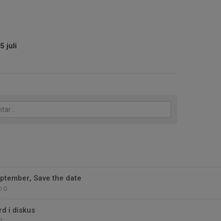
5 juli
ptember, Save the date
0
rd i diskus
7