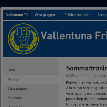
Vallentuna FK
Våra grupper
Friidrottsskolan
Arra
Vallentuna Fr
Sommarträning
Hem
28 jun, 11:14
0 kom
Nyheter
Klubben har kvar bokning 
Alla aktiva är hjärtligt vä
Våra grupper
vara någon träningsgrupp 
Kalender
pratar ihop dig med ledar
Om det inte är någon trän