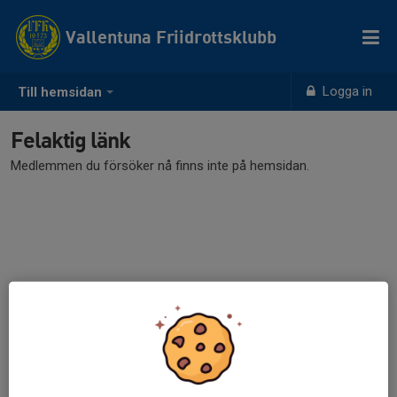
Vallentuna Friidrottsklubb
Logga in
Till hemsidan
Felaktig länk
Medlemmen du försöker nå finns inte på hemsidan.