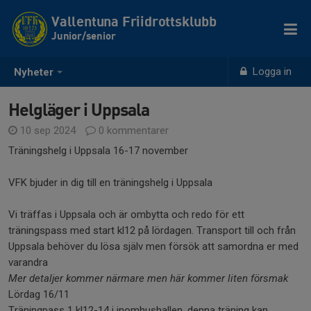
Vallentuna Friidrottsklubb
Junior/senior
Logga in
Nyheter
Helgläger i Uppsala
10 sep 2024
0 kommentarer
Träningshelg i Uppsala 16-17 november
VFK bjuder in dig till en träningshelg i Uppsala
Vi träffas i Uppsala och är ombytta och redo för ett
träningspass med start kl12 på lördagen. Transport till och från
Uppsala behöver du lösa själv men försök att samordna er med
varandra
Mer detaljer kommer närmare men här kommer liten försmak
Lördag 16/11
Träningpass 1 kl12-14 i inomhushallen, denna träning kan