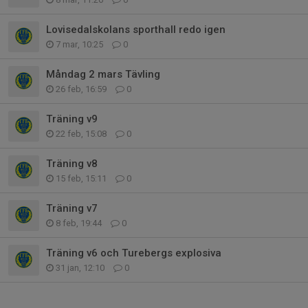
Lovisedalskolans sporthall redo igen
7 mar, 10:25
0
Måndag 2 mars Tävling
26 feb, 16:59
0
Träning v9
22 feb, 15:08
0
Träning v8
15 feb, 15:11
0
Träning v7
8 feb, 19:44
0
Träning v6 och Turebergs explosiva
31 jan, 12:10
0