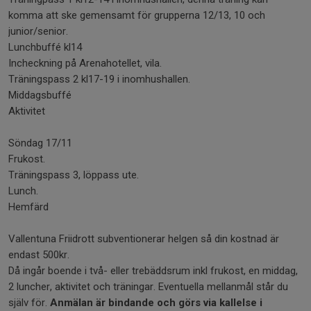
komma att ske gemensamt för grupperna 12/13, 10 och
junior/senior.
Lunchbuffé kl14
Incheckning på Arenahotellet, vila.
Träningspass 2 kl17-19 i inomhushallen.
Middagsbuffé
Aktivitet
Söndag 17/11
Frukost.
Träningspass 3, löppass ute.
Lunch.
Hemfärd
Vallentuna Friidrott subventionerar helgen så din kostnad är
endast 500kr.
Då ingår boende i två- eller trebäddsrum inkl frukost, en middag,
2 luncher, aktivitet och träningar. Eventuella mellanmål står du
själv för.
Anmälan är bindande och görs via kallelse i