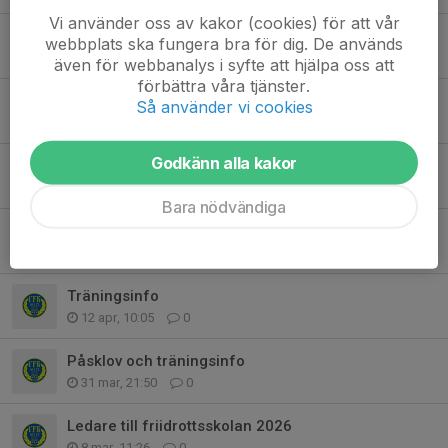
Vi använder oss av kakor (cookies) för att vår
Midsommar och ny söndagstid from nästa vecka
webbplats ska fungera bra för dig. De används
14 jun, 11:56
0
även för webbanalys i syfte att hjälpa oss att
förbättra våra tjänster.
Ingen tränare på fredag
Så använder vi cookies
3 jun, 17:32
0
Godkänn alla kakor
Tävlingsdags på bana
31 maj, 10:53
0
Bara nödvändiga
Strömmingsloppet 23 maj
7 maj, 19:26
0
Träningsinfo
12 apr, 10:05
0
Påsklov och träningsinfo
31 mar, 21:50
0
Ledare till friidrottsskolan 2026
8 mar, 11:26
0