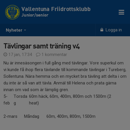
Vallentuna Friidrottsklubb
Junior/senior
Logga in
Nyheter
Tävlingar samt träning v4
17 jan, 17:34
1 kommentar
Nu är innesäsongen i full gång med tävlingar. Vore superkul om
vi kunde få ihop flera tävlande till kommande tävlingar i Tureberg,
Sollentuna. Nära hemma och en mycket bra tävling att delta i om
du inte är så van att tävla. Anmäl till Helena och prata gärna
innan om vad som är lämplig gren.
5-
Torsda
60m häck, 60m, 400m, 800m och 1500m (2
feb
g
heat)
2-mars
Måndag
60m, 400m, 800m, 1500m