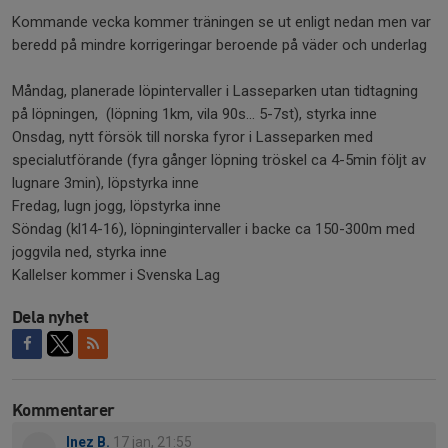
Kommande vecka kommer träningen se ut enligt nedan men var
beredd på mindre korrigeringar beroende på väder och underlag
Måndag, planerade löpintervaller i Lasseparken utan tidtagning
på löpningen, (löpning 1km, vila 90s... 5-7st), styrka inne
Onsdag, nytt försök till norska fyror i Lasseparken med
specialutförande (fyra gånger löpning tröskel ca 4-5min följt av
lugnare 3min), löpstyrka inne
Fredag, lugn jogg, löpstyrka inne
Söndag (kl14-16), löpningintervaller i backe ca 150-300m med
joggvila ned, styrka inne
Kallelser kommer i Svenska Lag
Dela nyhet
Kommentarer
Inez B.
17 jan, 21:55