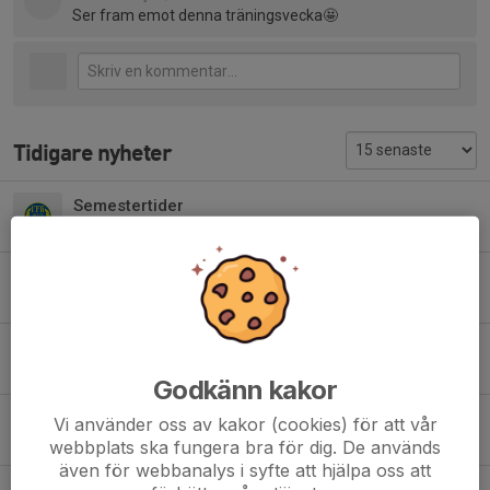
Ser fram emot denna träningsvecka🤩
Tidigare nyheter
Semestertider
5 jul, 11:02
0
Sommarträning
28 jun, 11:25
0
Midsommar och ny söndagstid from nästa vecka
14 jun, 11:56
0
Godkänn kakor
Ingen tränare på fredag
Vi använder oss av kakor (cookies) för att vår
3 jun, 17:32
0
webbplats ska fungera bra för dig. De används
även för webbanalys i syfte att hjälpa oss att
Tävlingsdags på bana