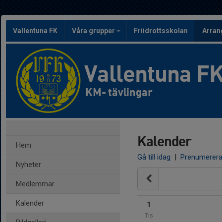
Vallentuna FK
Våra grupper
Friidrottsskolan
Arra
Vallentuna F
KM- tävlingar
Kalender
Hem
Gå till idag
|
Prenumerer
Nyheter
Medlemmar
Kalender
1
Tis