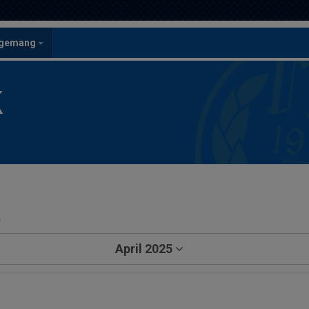
ngemang
K
a
April 2025