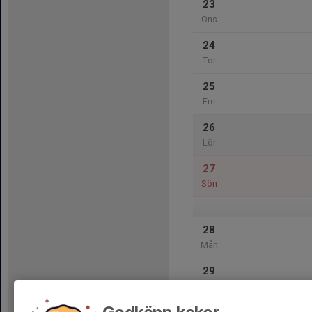
23
Ons
24
Tor
25
Fre
26
Lör
27
Sön
28
Mån
29
Tis