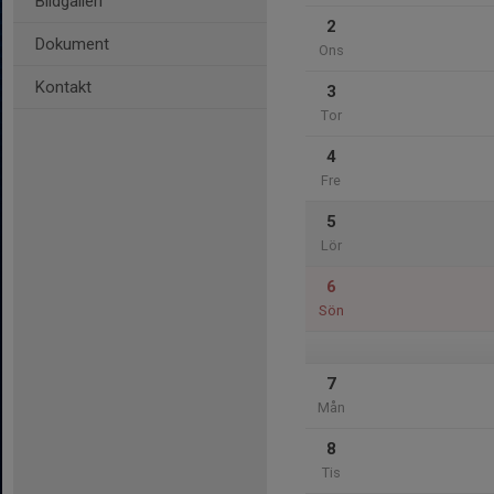
Bildgalleri
2
Dokument
Ons
Kontakt
3
Tor
4
Fre
5
Lör
6
Sön
7
Mån
8
Tis