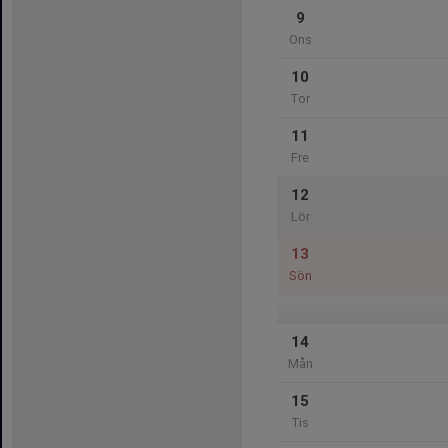
9
Ons
10
Tor
11
Fre
12
Lör
13
Sön
14
Mån
15
Tis