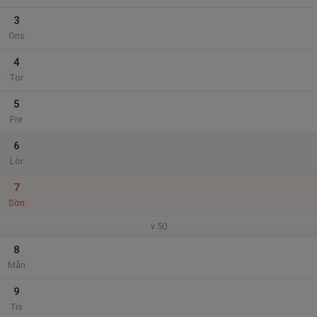
3
Ons
4
Tor
5
Fre
6
Lör
7
Sön
v.50
8
Mån
9
Tis