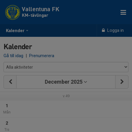
Vallentuna FK
KM- tävlingar
Logga in
Kalender
Kalender
Gå till idag
|
Prenumerera
December 2025
v.49
1
Mån
2
Tis