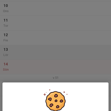
10
Ons
11
Tor
12
Fre
13
Lör
14
Sön
v.51
15
Mån
16
Tis