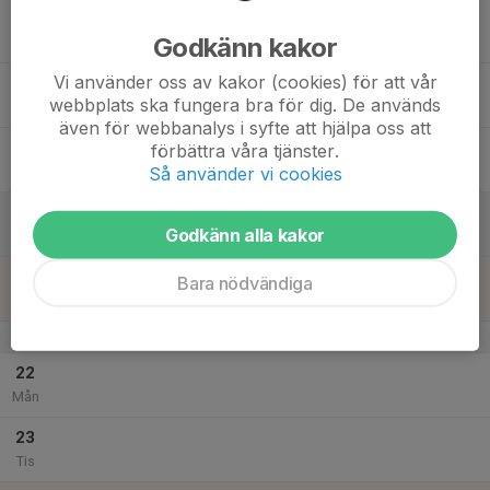
17
Godkänn kakor
Ons
Vi använder oss av kakor (cookies) för att vår
18
webbplats ska fungera bra för dig. De används
Tor
även för webbanalys i syfte att hjälpa oss att
19
förbättra våra tjänster.
Så använder vi cookies
Fre
20
Godkänn alla kakor
Lör
21
Bara nödvändiga
Sön
v.52
22
Mån
23
Tis